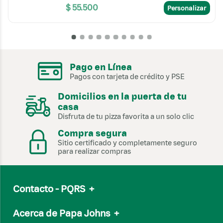
$
55
.
500
Personalizar
Pago en Línea
Pagos con tarjeta de crédito y PSE
Domicilios en la puerta de tu
casa
Disfruta de tu pizza favorita a un solo clic
Compra segura
Sitio certificado y completamente seguro
para realizar compras
Contacto - PQRS
+
Email
servicioalcliente@papajohns.com.co
Acerca de Papa Johns
+
Línea Nacional:
(601) 7050505