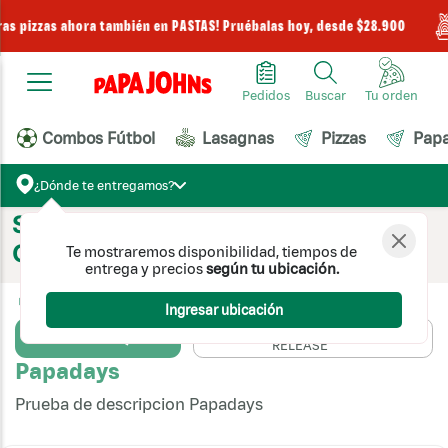
ras pizzas ahora también en PASTAS! Pruébalas hoy, desde $28.900
Pedidos
Buscar
Combos Fútbol
Lasagnas
Pizzas
Pap
¿Dónde te entregamos?
Siente la Pasión por las Pizzas en
Cada Bocado con Papa John's 🍕
Te mostraremos disponibilidad, tiempos de
entrega y precios
según tu ubicación.
Pizzas
Pizzas prearmadas
Ingresar ubicación
ORDENAR POR
FECHA DE
Filtrar
RELEASE
Papadays
Prueba de descripcion Papadays