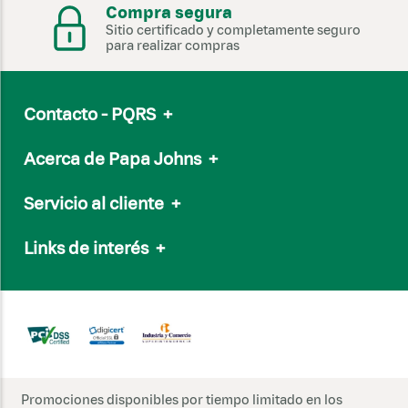
Compra segura
Sitio certificado y completamente seguro
para realizar compras
Contacto - PQRS
+
Email
servicioalcliente@papajohns.com.co
Acerca de Papa Johns
+
Línea Nacional:
(601) 7050505
Nuestro Menú
Whatsapp:
315 602 0554
Servicio al cliente
+
Nuestra marca
Nuestra Salsa de Ajo
Preguntas frecuentes
Links de interés
+
Papa Johns internacional
Soporte vía Whatsapp
Sostenibilidad
Trabaja con nosotros
Términos y condiciones de Canales
Comunicado gallinas libres
Política de Tratamiento de Datos
Súmate a ECO
T&C Promociones
Sitemap
Términos y condiciones - Campañas
Cookies
www.sic.gov.co
Promociones disponibles por tiempo limitado en los