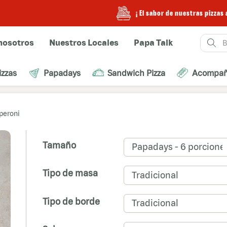
¡ El sabor de nuestras pizzas ahora
Buscar
nosotros
Nuestros Locales
Papa Talk
izzas
Papadays
Sandwich Pizza
Acompañ
peroni
Tamaño
Papadays - 6 porcione
Tipo de masa
Tradicional
Tipo de borde
Tradicional