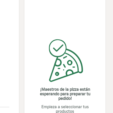
Sandwich Pizza
Pollo BBQ
¿Ya probaste la
Sandwich Pizza de
Pollo BBQ? ¡Hazlo
pronto porque todo
$
23
.
900
el mundo la está
pidiendo! Lleva
Agregar
pollo, tocineta,...
¡Maestros de la pizza están
esperando para preparar tu
pedido!
Empieza a seleccionar tus
productos