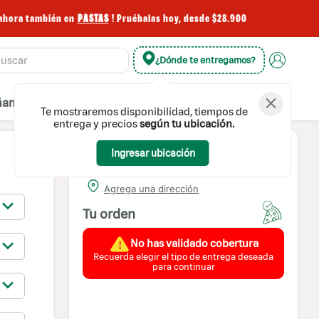
 también en
PASTAS
! Pruébalas hoy, desde $28.900
¿Dónde te entregamos?
amientos
Postres
Extras
Bebidas
Te mostraremos disponibilidad, tiempos de
entrega y precios
según tu ubicación.
Ingresar ubicación
Domicilio
Domicilio
Agrega una dirección
s
Tu orden
Retiro en local
No has validado cobertura
Recuerda elegir el tipo de entrega deseada
para continuar