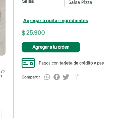
Salsa
Salsa Pizza
Agregar o quitar ingredientes
$
25
.
900
Agregar a tu orden
Pagos con
tarjeta de crédito y pse
ays
n
Compartir