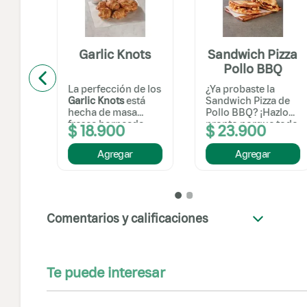
olls
Garlic Knots
Sandwich Pizza
Pollo BBQ
tos
La perfección de los
¿Ya probaste la
Garlic Knots
está
Sandwich Pizza de
resca
hecha de masa
Pollo BBQ? ¡Hazlo
fresca horneada
pronto porque todo
$
18
.
900
$
23
.
900
impecablemente y
el mundo la está
con un baño de
pidiendo! Lleva
Agregar
Agregar
salsa especi...
pollo, tocineta,...
Comentarios y calificaciones
+
Te puede interesar