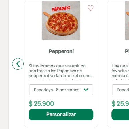
Pepperoni
P
Si tuviéramos que resumir en
Hay una 
cado
una frase a las Papadays de
favorita
a
pepperoni sería: donde el crunch
mezcla ú
se encuentra con el sabor inte...
salados. 
Papadays - 6 porciones
Papad
$
25
.
900
$
25
.
Personalizar