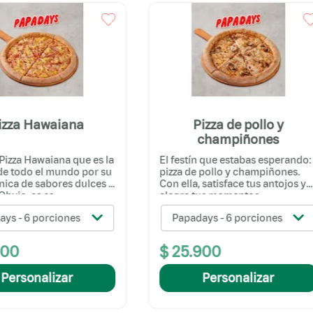
izza Hawaiana
Pizza de pollo y
champiñones
Pizza Hawaiana que es la
El festín que estabas esperando:
 de todo el mundo por su
pizza de pollo y champiñones.
nica de sabores dulces y
Con ella, satisface tus antojos y
Obvio, es es...
alegra tus momentos.
ays - 6 porciones
Papadays - 6 porciones
900
$
25
.
900
Personalizar
Personalizar