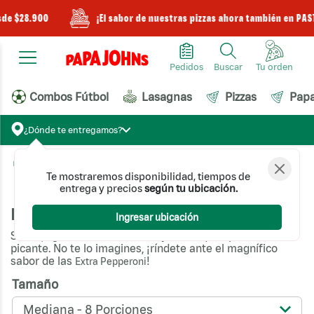
sde $28.900
¡El sabor de nuestras pizzas ahora también en PAS
Pedidos
Buscar
Combos Fútbol
Lasagnas
Pizzas
Pap
¿Dónde te entregamos?
Pizzas
Pizzas prearmadas
Martes de Pizza
Extra Pepperoni
Te mostraremos disponibilidad, tiempos de
entrega y precios
según tu ubicación.
Extra Pepperoni
Ingresar ubicación
Suave, ligeramente ahumado y con toques precisos de
picante. No te lo imagines, ¡ríndete ante el magnífico
sabor de las
!
Extra Pepperoni
Tamaño
Mediana - 8 Porciones