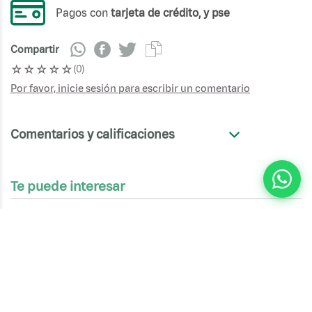
Pagos con
tarjeta de crédito, y pse
Compartir
☆
☆
☆
☆
☆
(
0
)
Por favor, inicie sesión para escribir un comentario
Comentarios y calificaciones
+
Te puede interesar
Extra Pepperoni
Suave, ligeramente ahumado y con toques
precisos de picante. No te lo imagines, ¡ríndete
ante el magnífico sabor de las ...
Mediana - 8 Porciones