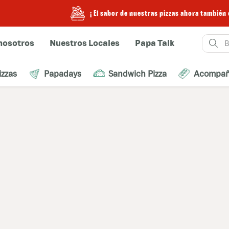
¡ El sabor de nuestras pizzas ahora también en
Buscar
nosotros
Nuestros Locales
Papa Talk
izzas
Papadays
Sandwich Pizza
Acompañ