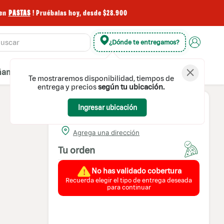
PASTAS
! Pruébalas hoy, desde $28.900
¿Dónde te entregamos?
amientos
Postres
Extras
Bebidas
Te mostraremos disponibilidad, tiempos de
entrega y precios
según tu ubicación.
Ingresar ubicación
Domicilio
Domicilio
Agrega una dirección
Tu orden
Retiro en local
No has validado cobertura
Recuerda elegir el tipo de entrega deseada
para continuar