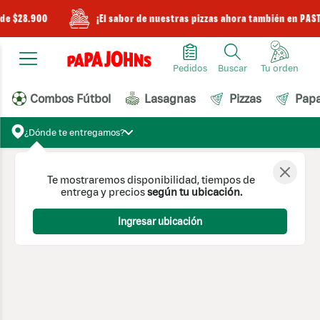
sde $28.900
¡El sabor de nuestras pizzas ahora también en PAS
Pedidos
Buscar
Combos Fútbol
Lasagnas
Pizzas
Pap
¿Dónde te entregamos?
Te mostraremos disponibilidad, tiempos de
entrega y precios
según tu ubicación.
Ingresar ubicación