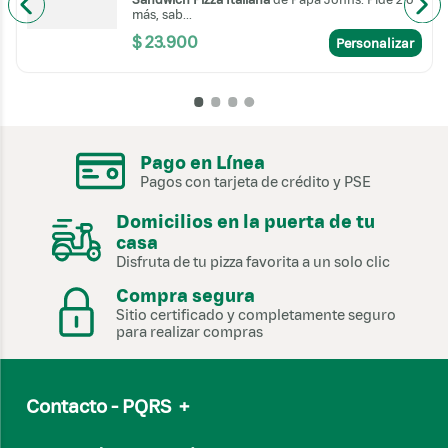
más, sab...
$
23
.
900
Personalizar
Pago en Línea
Pagos con tarjeta de crédito y PSE
Domicilios en la puerta de tu
casa
Disfruta de tu pizza favorita a un solo clic
Compra segura
Sitio certificado y completamente seguro
para realizar compras
Contacto - PQRS
+
Email
servicioalcliente@papajohns.com.co