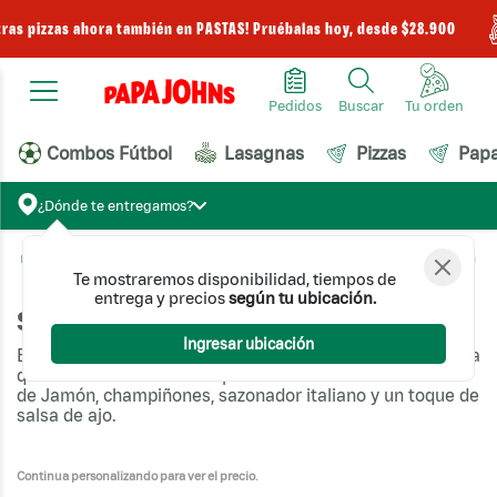
tras pizzas ahora también en PASTAS! Pruébalas hoy, desde $28.900
Pedidos
Buscar
Combos Fútbol
Lasagnas
Pizzas
Pap
¿Dónde te entregamos?
Sandwich Pizza
Sandwich Pizza Jamón Champiñón
Te mostraremos disponibilidad, tiempos de
entrega y precios
según tu ubicación.
Sandwich Pizza Jamón Champiñón
Ingresar ubicación
Estás a punto de hacer match con una sensación única: la
que te da la combinación perfecta de la Sandwich Pizza
de Jamón, champiñones, sazonador italiano y un toque de
salsa de ajo.
Continua personalizando para ver el precio.