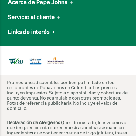
Acerca de Papa Johns
+
Línea Nacional:
(601) 7050505
Nuestro Menú
Whatsapp:
315 602 0554
Servicio al cliente
+
Nuestra marca
Nuestra Salsa de Ajo
Preguntas frecuentes
Links de interés
+
Papa Johns internacional
Soporte vía Whatsapp
Sostenibilidad
Trabaja con nosotros
Términos y condiciones de Canales
Comunicado gallinas libres
Política de Tratamiento de Datos
Súmate a ECO
T&C Promociones
Sitemap
Términos y condiciones - Campañas
Cookies
www.sic.gov.co
Promociones disponibles por tiempo limitado en los
restaurantes de Papa Johns en Colombia. Los precios
Correo electrónico de notificaciones judiciales:
incluyen impuestos. Sujeto a disponibilidad y cobertura del
notifica@alimentosalconsumidor.com
punto de venta. No acumulable con otras promociones.
Fotos de referencia publicitaria. No incluye el valor del
domicilio.
Declaración de Alérgenos
Querido invitado, lo invitamos a
que tenga en cuenta que en nuestras cocinas se manejan
ingredientes que contienen: harina de trigo (gluten), trazas