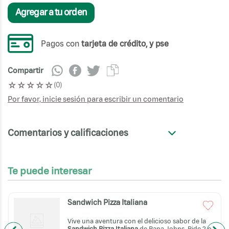
Agregar a tu orden
Pagos con
tarjeta de crédito, y pse
Compartir
☆
☆
☆
☆
☆
(
0
)
Por favor, inicie sesión para escribir un comentario
Comentarios y calificaciones
+
Te puede interesar
Sandwich Pizza Italiana
Vive una aventura con el delicioso sabor de la
Sandwich Pizza Italiana
de Papa Johns. Pide 2 o