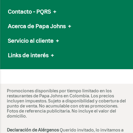
Contacto - PQRS
+
Email
servicioalcliente@papajohns.com.co
Acerca de Papa Johns
+
Línea Nacional:
(601) 7050505
Nuestro Menú
Whatsapp:
315 602 0554
Servicio al cliente
+
Nuestra marca
Nuestra Salsa de Ajo
Preguntas frecuentes
Links de interés
+
Papa Johns internacional
Soporte vía Whatsapp
Sostenibilidad
Trabaja con nosotros
Términos y condiciones de Canales
Comunicado gallinas libres
Política de Tratamiento de Datos
Súmate a ECO
T&C Promociones
Sitemap
Términos y condiciones - Campañas
Promociones disponibles por tiempo limitado en los
Cookies
restaurantes de Papa Johns en Colombia. Los precios
incluyen impuestos. Sujeto a disponibilidad y cobertura del
www.sic.gov.co
punto de venta. No acumulable con otras promociones.
Correo electrónico de notificaciones judiciales:
Fotos de referencia publicitaria. No incluye el valor del
notifica@alimentosalconsumidor.com
domicilio.
Declaración de Alérgenos
Querido invitado, lo invitamos a