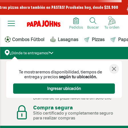
stras pizzas ahora también en PASTAS! Pruébalas hoy, desde $28.900
Pedidos
Buscar
Combos Fútbol
Lasagnas
Pizzas
Pap
¿Dónde te entregamos?
Pago en Línea
Te mostraremos disponibilidad, tiempos de
Pagos con tarjeta de crédito y PSE
entrega y precios
según tu ubicación.
Domicilios en la puerta de tu
Ingresar ubicación
casa
Disfruta de tu pizza favorita a un solo clic
Compra segura
Sitio certificado y completamente seguro
para realizar compras