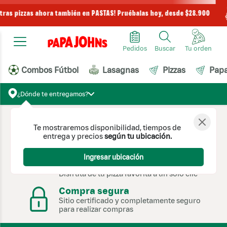
stras pizzas ahora también en PASTAS! Pruébalas hoy, desde $28.900
Pedidos
Buscar
Combos Fútbol
Lasagnas
Pizzas
Pap
¿Dónde te entregamos?
Pago en Línea
Te mostraremos disponibilidad, tiempos de
Pagos con tarjeta de crédito y PSE
entrega y precios
según tu ubicación.
Domicilios en la puerta de tu
Ingresar ubicación
casa
Disfruta de tu pizza favorita a un solo clic
Compra segura
Sitio certificado y completamente seguro
para realizar compras