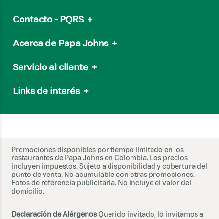
Contacto - PQRS
+
Email
servicioalcliente@papajohns.com.co
Acerca de Papa Johns
+
Línea Nacional:
(601) 7050505
Nuestro Menú
Whatsapp:
315 602 0554
Servicio al cliente
+
Nuestra marca
Nuestra Salsa de Ajo
Preguntas frecuentes
Links de interés
+
Papa Johns internacional
Soporte vía Whatsapp
Sostenibilidad
Trabaja con nosotros
Términos y condiciones de Canales
Comunicado gallinas libres
Política de Tratamiento de Datos
Súmate a ECO
T&C Promociones
Sitemap
Términos y condiciones - Campañas
Promociones disponibles por tiempo limitado en los
Cookies
restaurantes de Papa Johns en Colombia. Los precios
incluyen impuestos. Sujeto a disponibilidad y cobertura del
www.sic.gov.co
punto de venta. No acumulable con otras promociones.
Correo electrónico de notificaciones judiciales:
Fotos de referencia publicitaria. No incluye el valor del
notifica@alimentosalconsumidor.com
domicilio.
Declaración de Alérgenos
Querido invitado, lo invitamos a