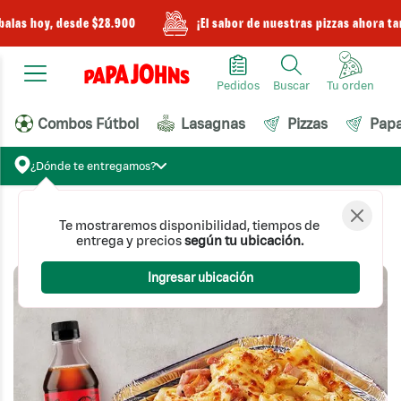
alas hoy, desde $28.900
¡El sabor de nuestras pizzas ahora ta
Pedidos
Buscar
Combos Fútbol
Lasagnas
Pizzas
Pap
¿Dónde te entregamos?
Te mostraremos disponibilidad, tiempos de
Lasagnas y Pastas
Combo Lasagnas y Pastas
entrega y precios
según tu ubicación.
Combo Pasta Jamón especial
Ingresar ubicación