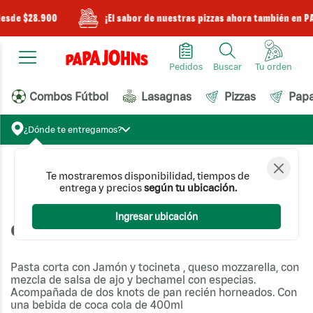
desde $28.900
¡El sabor de nuestras pizzas ahora también en P
Pedidos
Buscar
Combos Fútbol
Lasagnas
Pizzas
Pap
¿Dónde te entregamos?
Te mostraremos disponibilidad, tiempos de
Lasagnas y Pastas
Combo Lasagnas y Pastas
entrega y precios
según tu ubicación.
Combo Pasta Jamón especial
Ingresar ubicación
Combo Pasta Jamón especial
Pasta corta con Jamón y tocineta , queso mozzarella, con
mezcla de salsa de ajo y bechamel con especias.
Acompañada de dos knots de pan recién horneados. Con
una bebida de coca cola de 400ml