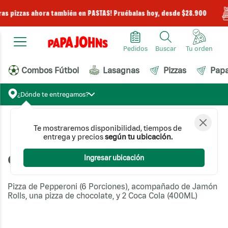
ras pizzas ahora también en PASTAS! Pruébalas hoy, desde $28.900
Pedidos
Buscar
Combos Fútbol
Lasagnas
Pizzas
Pap
¿Dónde te entregamos?
Te mostraremos disponibilidad, tiempos de
Pizzas
Promociones
Combo Papanaticos
entrega y precios
según tu ubicación.
Combo Papanaticos
Ingresar ubicación
Pizza de Pepperoni (6 Porciones), acompañado de Jamón
Rolls, una pizza de chocolate, y 2 Coca Cola (400ML)