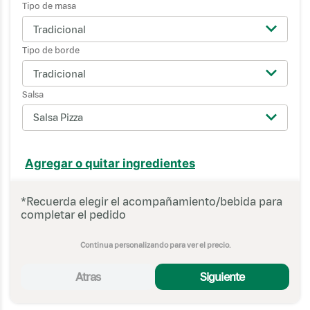
Tipo de masa
Tradicional
Tipo de borde
Tradicional
Salsa
Salsa Pizza
Agregar o quitar ingredientes
*Recuerda elegir el acompañamiento/bebida para
▲
completar el pedido
Acompañamiento
Continua personalizando para ver el precio.
Combo Pie avellana
chocolate
Atras
Siguiente