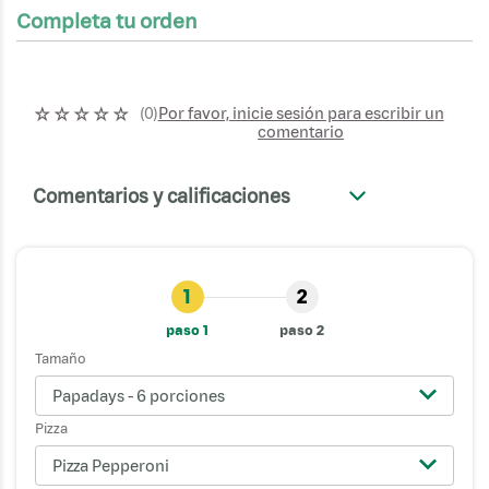
Completa tu orden
☆
☆
☆
☆
☆
Por favor, inicie sesión para escribir un
(
0
)
comentario
Comentarios y calificaciones
+
1
2
paso 1
paso 2
Tamaño
Papadays - 6 porciones
Pizza
Pizza Pepperoni