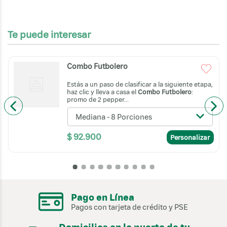
▲
Acompañamiento
Te puede interesar
Combo Jamon Rolls
Combo Futbolero
▲
Estás a un paso de clasificar a la siguiente etapa,
haz clic y lleva a casa el
Combo Futbolero
:
promo de 2 pepper...
Gaseosa-Combos
Mediana - 8 Porciones
Quatro Original 400ml
$
92
.
900
Personalizar
Gaseosa-Combos Sprite
Original 400ml
Gaseosa-Combos Kola
Pago en Línea
Roman 400 ml
Pagos con tarjeta de crédito y PSE
Gaseosa-Combos Coca-