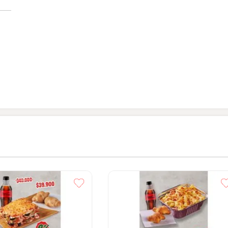
Gaseosa-Combos Fuze Tea Mango Manzanilla 400
Gaseosa-Combos Fuze Tea Manzana Limonaria
400ml
Gaseosa-Combos Fuze Tea Durazno 400ml
Gaseosa-Combos Sprite Original 400ml
Gaseosa-Combos Kola Roman 400 ml
Gaseosa-Combos Coca-Cola Original 400 ml
Gaseosa-Combos Coca-Cola Sin Azucar 400 ml