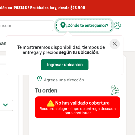
n
PASTAS
! Pruébalas hoy, desde $28.900
¿Dónde te entregamos?
amientos
Postres
Extras
Bebidas
Te mostraremos disponibilidad, tiempos de
entrega y precios
según tu ubicación.
Ingresar ubicación
Domicilio
Domicilio
Agrega una dirección
Tu orden
Retiro en local
No has validado cobertura
Recuerda elegir el tipo de entrega deseada
para continuar