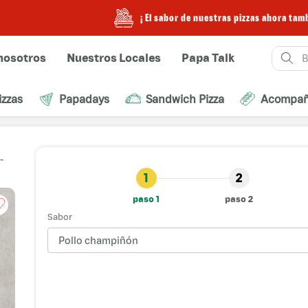
¡ El sabor de nuestras pizzas ahora también e
Buscar
nosotros
Nuestros Locales
Papa Talk
izzas
Papadays
Sandwich Pizza
Acompañ
1
2
paso 1
paso 2
Sabor
Pollo champiñón