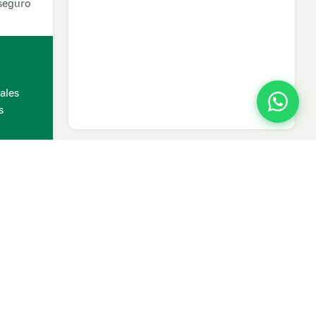
 seguro
ales
s
pañas
ciones
dor.com