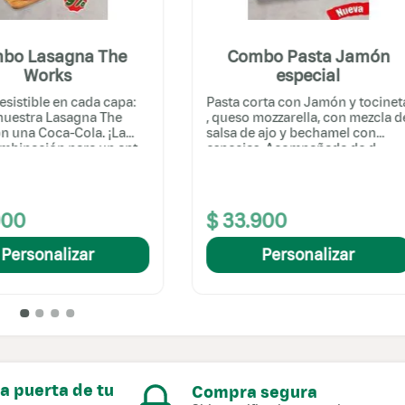
bo Lasagna The
Combo Pasta Jamón
Works
especial
esistible en cada capa:
Pasta corta con Jamón y tocinet
 nuestra Lasagna The
, queso mozzarella, con mezcla d
n una Coca-Cola. ¡La
salsa de ajo y bechamel con
mbinación para un ant...
especias. Acompañada de d...
900
$
33
.
900
Personalizar
Personalizar
la puerta de tu
Compra segura