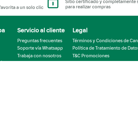
Sitio certificado y completamente
para realizar compras
favorita a un solo clic
pa
Servicio al cliente
Legal
Preguntas frecuentes
Términos y Condiciones de Can
Soporte vía Whatsapp
Política de Tratamiento de Dato
Trabaja con nosotros
T&C Promociones
Ajo
Términos y condiciones - Cam
Cookies
www.sic.gov.co
Correo electrónico de notifica
as 
judiciales:
notifica@alimentosalconsumi