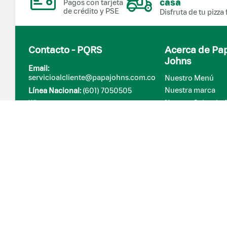
casa
Pagos con tarjeta
de crédito y PSE
Disfruta de tu pizza 
Contacto - PQRS
Acerca de Pa
Johns
Email:
servicioalcliente@papajohns.com.co
Nuestro Menú
Nuestra marca
Línea Nacional:
(601) 7050505
Nuestra Salsa de 
Whatsapp:
315 602 0554
Papa Johns 
internacional
Sostenibilidad
Comunicado gallin
libres
Súmate a ECO
Sitemap
Restaurantes