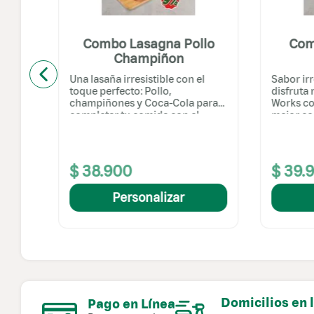
lo
Combo Lasagna Pollo
Com
Champiñon
l
Una lasaña irresistible con el
Sabor irr
toque perfecto: Pollo,
disfruta
ara
champiñones y Coca-Cola para
Works co
completar tu comida con el
mejor co
mejor sabo...
$
38
.
900
$
39
.
Personalizar
Domicilios en 
Pago en Línea