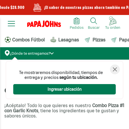
desde $28.900
¡El sabor de nuestras pizzas ahora también en P
Pedidos
Buscar
Combos Fútbol
Lasagnas
Pizzas
Pap
¿Dónde te entregamos?
Te mostraremos disponibilidad, tiempos de
Pizzas
Promociones
Combo #1
entrega y precios
según tu ubicación.
Combo #1
Ingresar ubicación
¡Acéptalo! Todo lo que quieres es nuestro
Combo Pizza #1
con Garlic Knots
, tiene los ingredientes que te gustan y
sabores únicos.