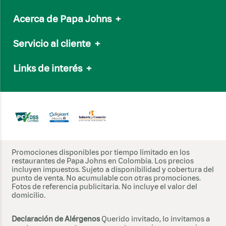
Email
servicioalcliente@papajohns.com.co
Acerca de Papa Johns
+
Línea Nacional:
(601) 7050505
Nuestro Menú
Whatsapp:
315 602 0554
Servicio al cliente
+
Nuestra marca
Nuestra Salsa de Ajo
Preguntas frecuentes
Links de interés
+
Papa Johns internacional
Soporte vía Whatsapp
Sostenibilidad
Trabaja con nosotros
Términos y condiciones de Canales
Comunicado gallinas libres
Política de Tratamiento de Datos
Súmate a ECO
T&C Promociones
Sitemap
Términos y condiciones - Campañas
Cookies
www.sic.gov.co
Promociones disponibles por tiempo limitado en los
restaurantes de Papa Johns en Colombia. Los precios
Correo electrónico de notificaciones judiciales:
incluyen impuestos. Sujeto a disponibilidad y cobertura del
notifica@alimentosalconsumidor.com
punto de venta. No acumulable con otras promociones.
Fotos de referencia publicitaria. No incluye el valor del
domicilio.
Declaración de Alérgenos
Querido invitado, lo invitamos a