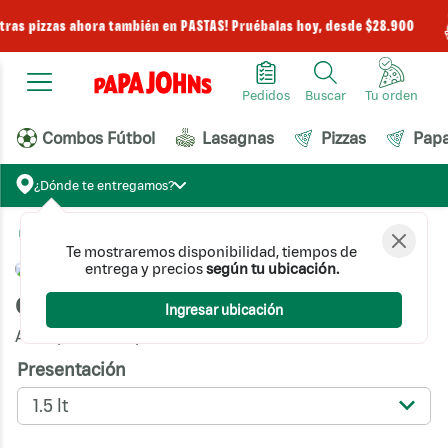
stras pizzas ahora también en PASTAS! Pruébalas hoy, desde $28.900
Pedidos
Buscar
Combos Fútbol
Lasagnas
Pizzas
Pap
¿Dónde te entregamos?
Bebidas
Gaseosas
Coca-Cola Sin Azúcar
Te mostraremos disponibilidad, tiempos de
entrega y precios
según tu ubicación.
Coca-Cola Sin Azúcar
Ingresar ubicación
Acompaña tu Papa Johns con tu bebida favorita
Presentación
1.5 lt