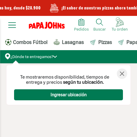
as hoy, desde $28.900
¡El sabor de nuestras pizzas ahora tamb
Pedidos
Buscar
Combos Fútbol
Lasagnas
Pizzas
Pap
¿Dónde te entregamos?
Te mostraremos disponibilidad, tiempos de
entrega y precios
según tu ubicación.
Ingresar ubicación